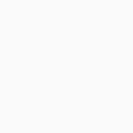
Partite
UEFA.tv
Sorteggi
Giochi
Stat.
VISITA ANCHE
UEFA.com
Fondazione UEFA
CAMBIA LINGUA
Italiano
English
Français
Deutsch
Русский
Español
Italia
Privacy
Termini e condizioni
Politica sui cookie
Impostazioni Privacy