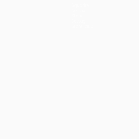
Squadre
Notizie
Storia
Dettagli
Store (club)
no
Português