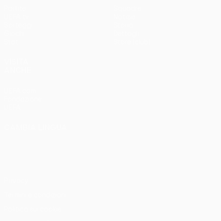
Partite
Squadre
UEFA.tv
Notizie
Sorteggi
Storia
Giochi
Dettagli
Stat.
Store (club)
VISITA
ANCHE
UEFA.com
Fondazione
UEFA
CAMBIA LINGUA
Italiano
English
Français
Deutsch
Русский
Español
Italiano
Português
Privacy
Termini e condizioni
Politica sui cookie