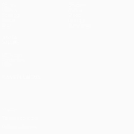
Partite
Squadre
UEFA.tv
Notizie
Sorteggi
Storia
Giochi
Dettagli
Stat.
Store (club)
VISITA
ANCHE
UEFA.com
Fondazione
UEFA
CAMBIA LINGUA
Italiano
English
Français
Deutsch
Русский
Español
Italiano
Português
Privacy
Termini e condizioni
Politica sui cookie