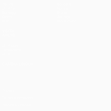
Partite
Squadre
UEFA.tv
Notizie
Sorteggi
Storia
Giochi
Dettagli
Stat.
Store (club)
VISITA
ANCHE
UEFA.com
Fondazione
UEFA
CAMBIA LINGUA
Italiano
English
Français
Deutsch
Русский
Español
Italiano
Português
Privacy
Termini e condizioni
Politica sui cookie