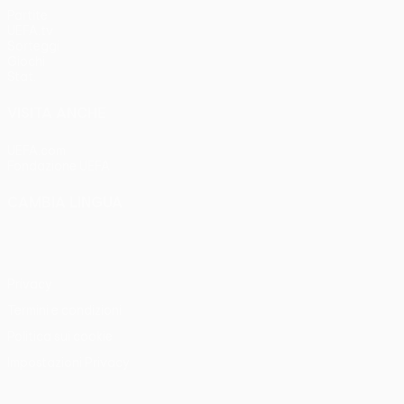
Partite
UEFA.tv
Sorteggi
Giochi
Stat.
VISITA ANCHE
UEFA.com
Fondazione UEFA
CAMBIA LINGUA
Italiano
English
Français
Deutsch
Русский
Español
Italia
Privacy
Termini e condizioni
Politica sui cookie
Impostazioni Privacy