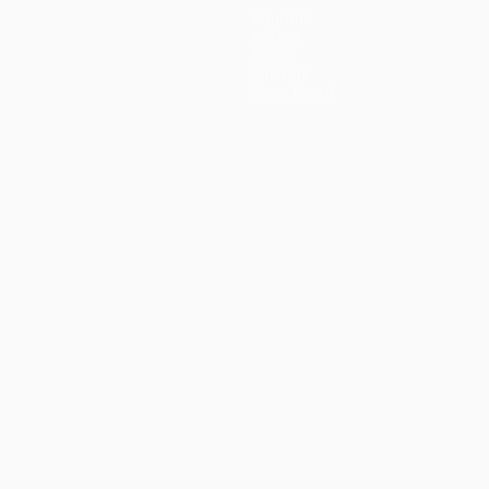
Squadre
Notizie
Storia
Dettagli
Store (club)
no
Português