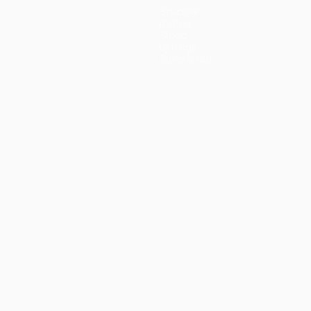
Squadre
Notizie
Storia
Dettagli
Store (club)
no
Português