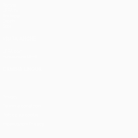
Partite
UEFA.tv
Sorteggi
Giochi
Stat.
VISITA ANCHE
UEFA.com
Fondazione UEFA
CAMBIA LINGUA
Italiano
English
Français
Deutsch
Русский
Español
Italia
Privacy
Termini e condizioni
Politica sui cookie
Impostazioni Privacy