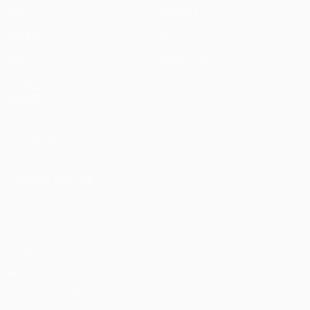
Partite
Squadre
UEFA.tv
Notizie
Sorteggi
Storia
Giochi
Dettagli
Stat.
Store (club)
VISITA
ANCHE
UEFA.com
Fondazione
UEFA
CAMBIA LINGUA
Italiano
English
Français
Deutsch
Русский
Español
Italiano
Português
Privacy
Termini e condizioni
Politica sui cookie