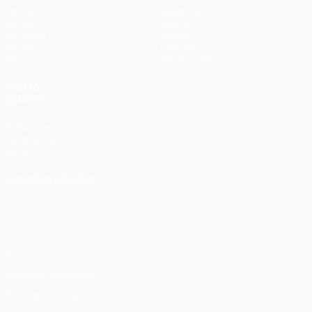
Partite
Squadre
UEFA.tv
Notizie
Sorteggi
Storia
Giochi
Dettagli
Stat.
Store (club)
VISITA
ANCHE
UEFA.com
Fondazione
UEFA
CAMBIA LINGUA
Italiano
English
Français
Deutsch
Русский
Español
Italiano
Português
Privacy
Termini e condizioni
Politica sui cookie