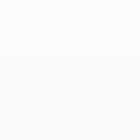
UEFA Conference League
Partite
Squadre
UEFA.tv
Notizie
Sorteggi
Storia
Giochi
Dettagli
Stat.
Store (club)
VISITA
ANCHE