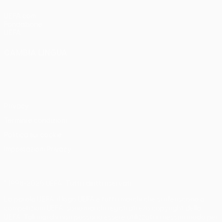
UEFA.com
Fondazione
UEFA
CAMBIA LINGUA
Italiano
English
Français
Deutsch
Русский
Español
Italiano
Português
Privacy
Termini e condizioni
Politica sui cookie
Impostazioni Privacy
© 1998-2026 UEFA. Tutti i diritti riservati
La parola UEFA, il logo UEFA e tutti i marchi che si riferiscono a
competizioni UEFA, sono marchi registrati e/o copyright della
UEFA. Tali marchi non possono essere utilizzati in nessun modo per