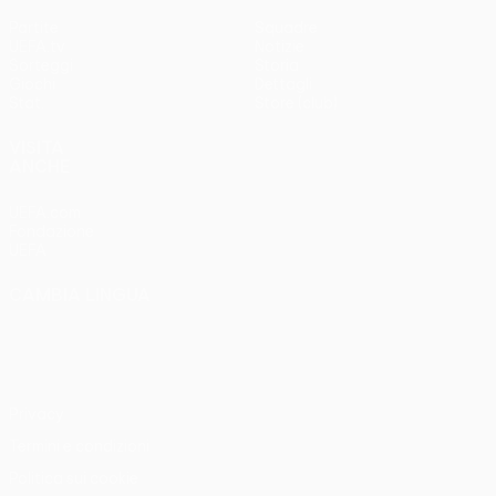
Partite
Squadre
UEFA.tv
Notizie
Sorteggi
Storia
Giochi
Dettagli
Stat.
Store (club)
VISITA
ANCHE
UEFA.com
Fondazione
UEFA
CAMBIA LINGUA
Italiano
English
Français
Deutsch
Русский
Español
Italiano
Português
Privacy
Termini e condizioni
Politica sui cookie