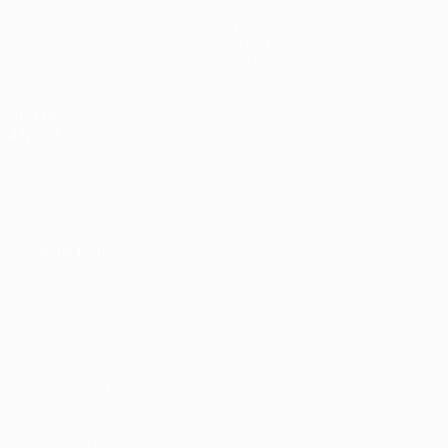
Partite
Squadre
UEFA.tv
Notizie
Sorteggi
Storia
Giochi
Dettagli
Stat.
Store (club)
VISITA
ANCHE
UEFA.com
Fondazione
UEFA
CAMBIA LINGUA
Italiano
English
Français
Deutsch
Русский
Español
Italiano
Português
Privacy
Termini e condizioni
Politica sui cookie
Impostazioni Privacy