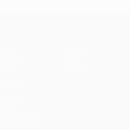
UEFA Conference League
Partite
Squadre
UEFA.tv
Notizie
Sorteggi
Storia
Giochi
Dettagli
Stat.
Store (club)
VISITA
ANCHE
UEFA.com
Fondazione
UEFA
CAMBIA LINGUA
Italiano
English
Français
Deutsch
Русский
Español