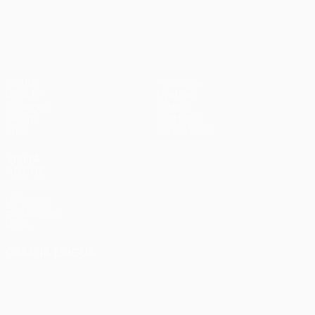
UEFA Conference League
Partite
Squadre
UEFA.tv
Notizie
Sorteggi
Storia
Giochi
Dettagli
Stat.
Store (club)
VISITA
ANCHE
UEFA.com
Fondazione
UEFA
CAMBIA LINGUA
Italiano
English
Français
Deutsch
Русский
Español
Italiano
Português