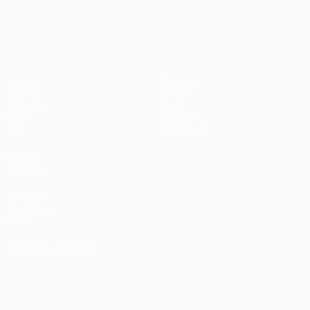
UEFA Conference League
Partite
Squadre
UEFA.tv
Notizie
Sorteggi
Storia
Giochi
Dettagli
Stat.
Store (club)
VISITA
ANCHE
UEFA.com
Fondazione
UEFA
CAMBIA LINGUA
Italiano
English
Français
Deutsch
Русский
Español
Italiano
Português