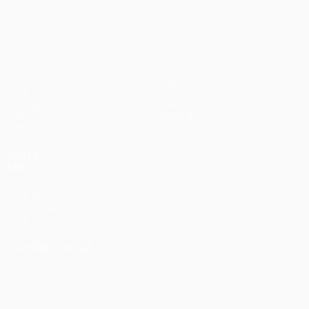
UEFA Conference League
Partite
Squadre
UEFA.tv
Notizie
Sorteggi
Storia
Giochi
Dettagli
Stat.
Store (club)
VISITA
ANCHE
UEFA.com
Fondazione
UEFA
CAMBIA LINGUA
Italiano
English
Français
Deutsch
Русский
Español
Italiano
Português