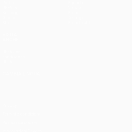
Partite
Squadre
UEFA.tv
Notizie
Sorteggi
Storia
Giochi
Dettagli
Stat.
Store (club)
VISITA
ANCHE
UEFA.com
Fondazione
UEFA
CAMBIA LINGUA
Italiano
English
Français
Deutsch
Русский
Español
Italiano
Português
Privacy
Termini e condizioni
Politica sui cookie
Impostazioni Privacy