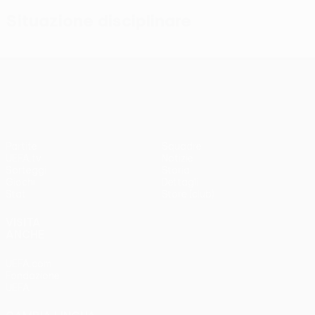
Situazione disciplinare
UEFA Conference League
Partite
Squadre
UEFA.tv
Notizie
Sorteggi
Storia
Giochi
Dettagli
Stat.
Store (club)
VISITA
ANCHE
UEFA.com
Fondazione
UEFA