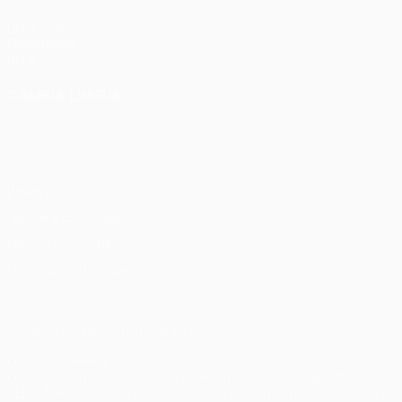
UEFA.com
Fondazione
UEFA
CAMBIA LINGUA
Italiano
English
Français
Deutsch
Русский
Español
Italiano
Português
Privacy
Termini e condizioni
Politica sui cookie
Impostazioni Privacy
© 1998-2026 UEFA. Tutti i diritti riservati
La parola UEFA, il logo UEFA e tutti i marchi che si riferiscono a
competizioni UEFA, sono marchi registrati e/o copyright della
UEFA. Tali marchi non possono essere utilizzati in nessun modo per