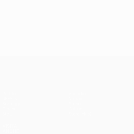
UEFA Conference League
Partite
Squadre
UEFA.tv
Notizie
Sorteggi
Storia
Giochi
Dettagli
Stat.
Store (club)
VISITA
ANCHE