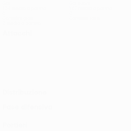
Gol
Gol subiti
1,34 media a partita
1,67 media a partita
6
0
Cartellini gialli
Cartellini rossi
2 media a partita
Attacchi
Distribuzione
Fase difensiva
Portieri