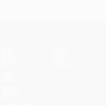
Situazione disciplinare
UEFA Conference League
Partite
Squadre
UEFA.tv
Notizie
Sorteggi
Storia
Giochi
Dettagli
Stat.
Store (club)
VISITA
ANCHE
UEFA.com
Fondazione
UEFA