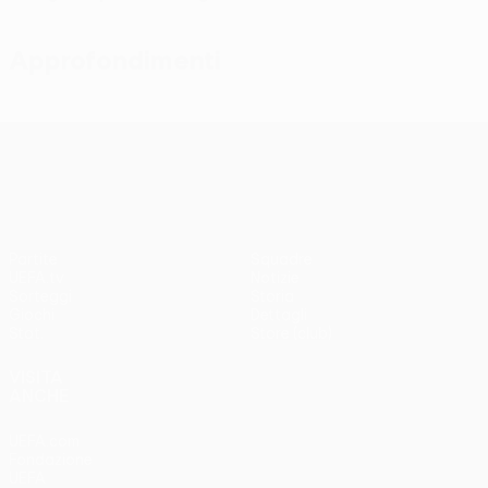
Approfondimenti
UEFA Conference League
Partite
Squadre
UEFA.tv
Notizie
Sorteggi
Storia
Giochi
Dettagli
Stat.
Store (club)
VISITA
ANCHE
UEFA.com
Fondazione
UEFA