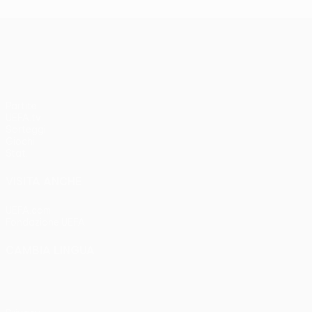
UEFA Conference League
Partite
UEFA.tv
Sorteggi
Giochi
Stat.
VISITA ANCHE
UEFA.com
Fondazione UEFA
CAMBIA LINGUA
Italiano
English
Français
Deutsch
Русский
Español
Italia