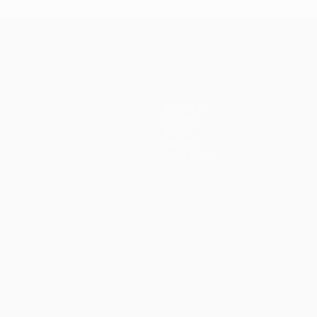
Squadre
Notizie
Storia
Dettagli
Store (club)
no
Português