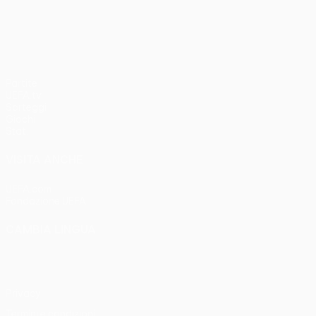
UEFA Conference League
Partite
UEFA.tv
Sorteggi
Giochi
Stat.
VISITA ANCHE
UEFA.com
Fondazione UEFA
CAMBIA LINGUA
Italiano
English
Français
Deutsch
Русский
Español
Italia
Privacy
Termini e condizioni