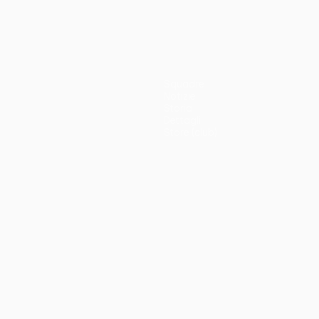
Squadre
Notizie
Storia
Dettagli
Store (club)
no
Português