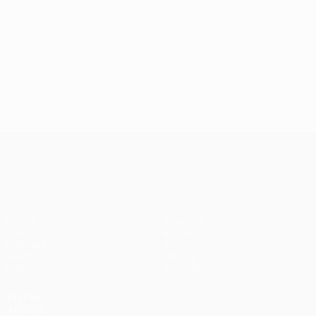
UEFA Conference League
Partite
Squadre
UEFA.tv
Notizie
Sorteggi
Storia
Giochi
Dettagli
Stat.
Store (club)
VISITA
ANCHE