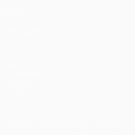
UEFA.com
Fondazione
UEFA
CAMBIA LINGUA
Italiano
English
Français
Deutsch
Русский
Español
Italiano
Português
Privacy
Termini e condizioni
Politica sui cookie
Impostazioni Privacy
© 1998-2026 UEFA. Tutti i diritti riservati
La parola UEFA, il logo UEFA e tutti i marchi che si riferiscono a
competizioni UEFA, sono marchi registrati e/o copyright della
UEFA. Tali marchi non possono essere utilizzati in nessun modo per