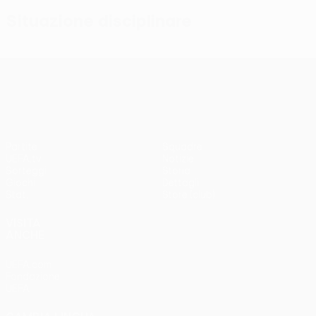
Situazione disciplinare
UEFA Conference League
Partite
Squadre
UEFA.tv
Notizie
Sorteggi
Storia
Giochi
Dettagli
Stat.
Store (club)
VISITA
ANCHE
UEFA.com
Fondazione
UEFA