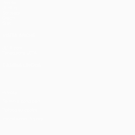
Partite
UEFA.tv
Sorteggi
Giochi
Stat.
VISITA ANCHE
UEFA.com
Fondazione UEFA
CAMBIA LINGUA
Italiano
English
Français
Deutsch
Русский
Español
Italia
Privacy
Termini e condizioni
Politica sui cookie
Impostazioni Privacy