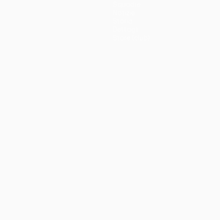
Squadre
Notizie
Storia
Dettagli
Store (club)
no
Português