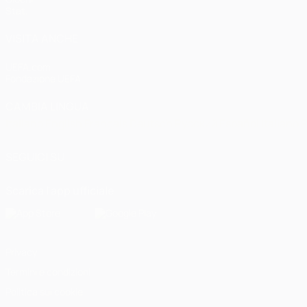
Stat.
VISITA ANCHE
UEFA.com
Fondazione UEFA
CAMBIA LINGUA
Italiano
English
Français
Deutsch
Русский
Español
Italiano
P
SEGUICI SU
Scarica l'app ufficiale
Privacy
Termini e condizioni
Politica sui cookie