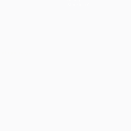
Store (club)
ortuguês
العربية