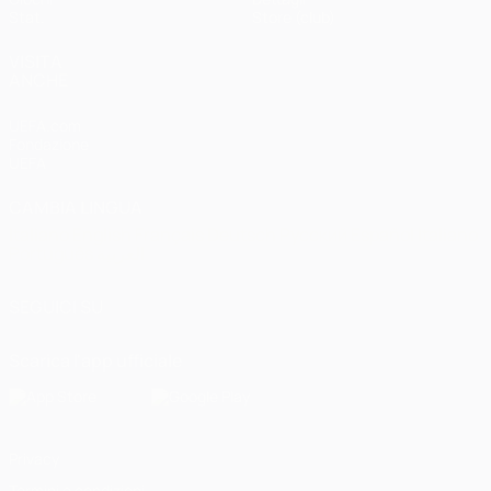
Stat.
Store (club)
VISITA
ANCHE
UEFA.com
Fondazione
UEFA
CAMBIA LINGUA
Italiano
English
Français
Deutsch
Русский
Español
Italiano
Português
العربية
SEGUICI SU
Scarica l'app ufficiale
Privacy
Termini e condizioni