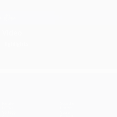
Passa
al
contenuto
Champions League Ufficiale
Scarica
principale
Risultati e Fantasy live
UEFA Champions League
Video
Highlights
UEFA Champions League
Partite
Squadre
UEFA.tv
Notizie
Sorteggi
Storia
Giochi
Dettagli