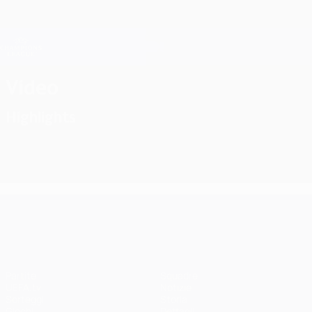
Passa
al
contenuto
Champions League Ufficiale
Scarica
principale
Risultati e Fantasy live
UEFA Champions League
Video
Highlights
UEFA Champions League
Partite
Squadre
UEFA.tv
Notizie
Sorteggi
Storia
Giochi
Dettagli