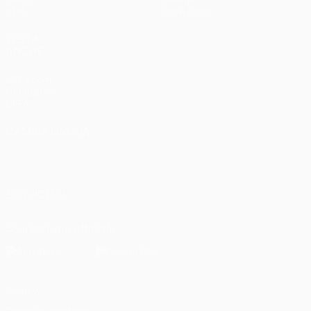
Stat.
Store (club)
VISITA
ANCHE
UEFA.com
Fondazione
UEFA
CAMBIA LINGUA
Italiano
English
Français
Deutsch
Русский
Español
Italiano
Português
العربية
SEGUICI SU
Scarica l'app ufficiale
Privacy
Termini e condizioni