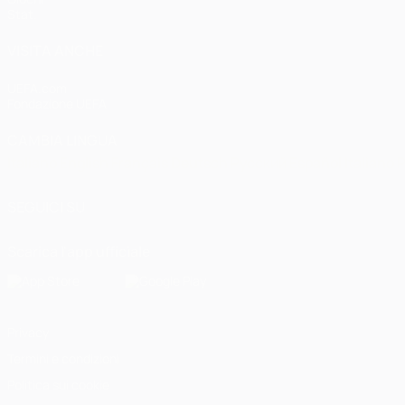
Stat.
VISITA ANCHE
UEFA.com
Fondazione UEFA
CAMBIA LINGUA
Italiano
English
Français
Deutsch
Русский
Español
Italiano
P
SEGUICI SU
Scarica l'app ufficiale
Privacy
Termini e condizioni
Politica sui cookie