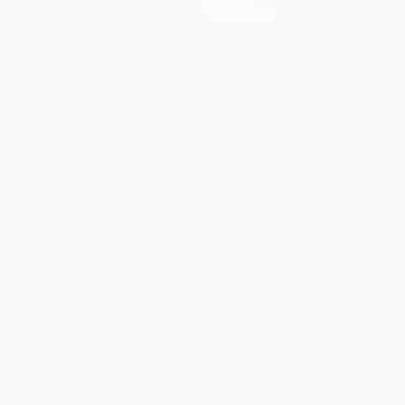
Store (club)
ortuguês
العربية