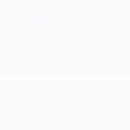
Passa
al
contenuto
Champions League Ufficiale
Scarica
principale
Risultati e Fantasy live
UEFA Champions League
Video
Highlights
UEFA Champions League
Partite
Squadre
UEFA.tv
Notizie
Sorteggi
Storia
Giochi
Dettagli