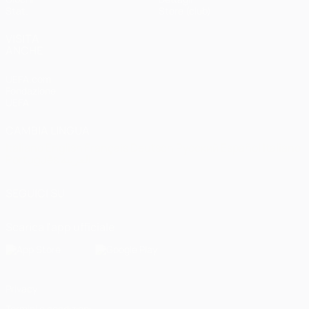
Stat.
Store (club)
VISITA
ANCHE
UEFA.com
Fondazione
UEFA
CAMBIA LINGUA
Italiano
English
Français
Deutsch
Русский
Español
Italiano
Português
العربية
SEGUICI SU
Scarica l'app ufficiale
Privacy
Termini e condizioni