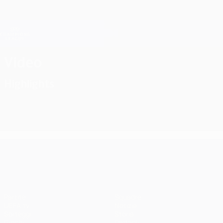
Passa
al
contenuto
Champions League Ufficiale
Scarica
principale
Risultati e Fantasy live
UEFA Champions League
Video
Highlights
UEFA Champions League
Partite
Squadre
UEFA.tv
Notizie
Sorteggi
Storia
Giochi
Dettagli