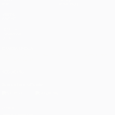
Stat.
Store (club)
VISITA
ANCHE
UEFA.com
Fondazione
UEFA
CAMBIA LINGUA
Italiano
English
Français
Deutsch
Русский
Español
Italiano
Português
العربية
SEGUICI SU
Scarica l'app ufficiale
Privacy
Termini e condizioni