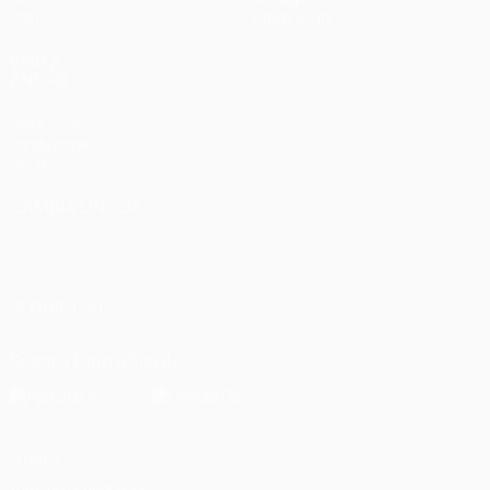
Stat.
Store (club)
VISITA
ANCHE
UEFA.com
Fondazione
UEFA
CAMBIA LINGUA
Italiano
English
Français
Deutsch
Русский
Español
Italiano
Português
العربية
SEGUICI SU
Scarica l'app ufficiale
Privacy
Termini e condizioni