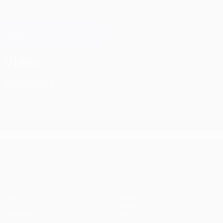
Passa
al
contenuto
Champions League Ufficiale
Scarica
principale
Risultati e Fantasy live
UEFA Champions League
Video
Highlights
UEFA Champions League
Partite
Squadre
UEFA.tv
Notizie
Sorteggi
Storia
Giochi
Dettagli