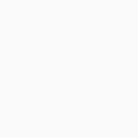
Store (club)
ortuguês
العربية