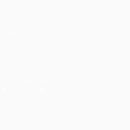
Stat.
VISITA ANCHE
UEFA.com
Fondazione UEFA
CAMBIA LINGUA
Italiano
English
Français
Deutsch
Русский
Español
Italiano
P
SEGUICI SU
Scarica l'app ufficiale
Privacy
Termini e condizioni
Politica sui cookie