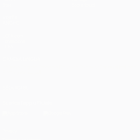
Stat.
Store (club)
VISITA
ANCHE
UEFA.com
Fondazione
UEFA
CAMBIA LINGUA
Italiano
English
Français
Deutsch
Русский
Español
Italiano
Português
العربية
SEGUICI SU
Scarica l'app ufficiale
Privacy
Termini e condizioni