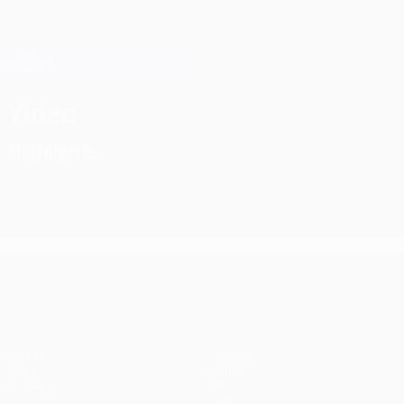
Passa
al
contenuto
Champions League Ufficiale
Scarica
principale
Risultati e Fantasy live
UEFA Champions League
Video
Highlights
UEFA Champions League
Partite
Squadre
UEFA.tv
Notizie
Sorteggi
Storia
Giochi
Dettagli