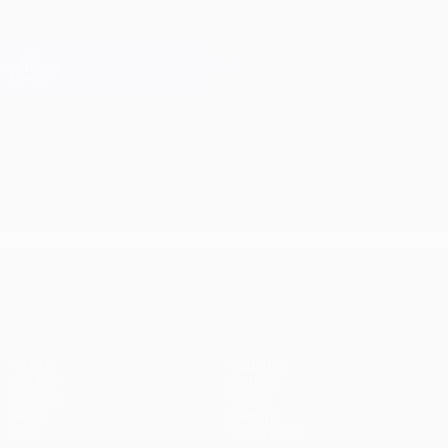
Passa
al
contenuto
Champions League Ufficiale
Scarica
principale
Risultati e Fantasy live
UEFA Champions League
UEFA Champions League
Partite
Squadre
UEFA.tv
Notizie
Sorteggi
Storia
Giochi
Dettagli
Stat.
Store (club)