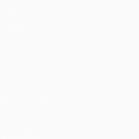
VISITA
ANCHE
UEFA.com
Fondazione
UEFA
CAMBIA LINGUA
Italiano
English
Français
Deutsch
Русский
Español
Italiano
Português
العربية
SEGUICI SU
Scarica l'app ufficiale
Privacy
Termini e condizioni
Politica sui cookie