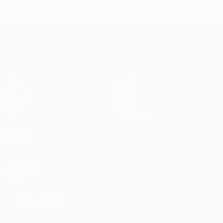
Madrid -
Paris -
Liverpool
Bayern 0-1
3-1
UEFA Champions League
Partite
Squadre
UEFA.tv
Notizie
Sorteggi
Storia
Giochi
Dettagli
Stat.
Store (club)
VISITA
ANCHE
UEFA.com
Fondazione
UEFA
CAMBIA LINGUA
Italiano
English
Français
Deutsch
Русский
Español
Italiano
Português
العربية