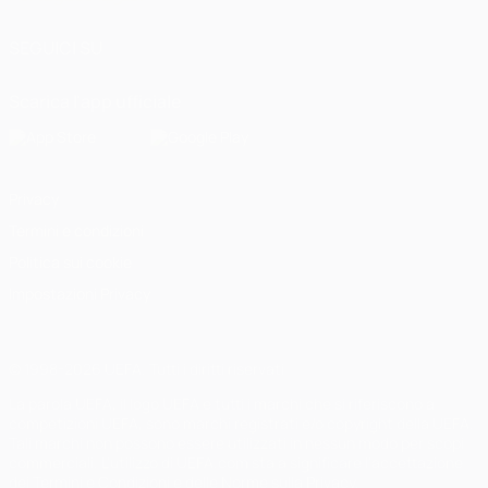
SEGUICI SU
Scarica l'app ufficiale
Privacy
Termini e condizioni
Politica sui cookie
Impostazioni Privacy
© 1998-2026 UEFA. Tutti i diritti riservati
La parola UEFA, il logo UEFA e tutti i marchi che si riferiscono a
competizioni UEFA, sono marchi registrati e/o copyright della UEFA.
Tali marchi non possono essere utilizzati in nessun modo per scopi
commerciali. L'utilizzo di UEFA.com sta a significare l'accettazione
dei Termini e Condizioni e delle Norme sulla Privacy.