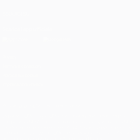
SEGUICI SU
Scarica l'app ufficiale
Privacy
Termini e condizioni
Politica sui cookie
Impostazioni Privacy
© 1998-2026 UEFA. Tutti i diritti riservati
La parola UEFA, il logo UEFA e tutti i marchi che si riferiscono a
competizioni UEFA, sono marchi registrati e/o copyright della UEFA.
Tali marchi non possono essere utilizzati in nessun modo per scopi
commerciali. L'utilizzo di UEFA.com sta a significare l'accettazione
dei Termini e Condizioni e delle Norme sulla Privacy.