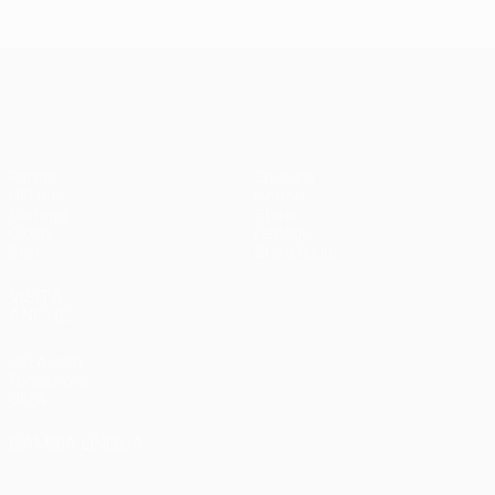
Madrid -
Paris -
Liverpool
Bayern 0-1
3-1
UEFA Champions League
Partite
Squadre
UEFA.tv
Notizie
Sorteggi
Storia
Giochi
Dettagli
Stat.
Store (club)
VISITA
ANCHE
UEFA.com
Fondazione
UEFA
CAMBIA LINGUA
Italiano
English
Français
Deutsch
Русский
Español
Italiano
Português
العربية