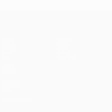
Madrid -
Paris -
Liverpool
Bayern 0-1
3-1
UEFA Champions League
Partite
Squadre
UEFA.tv
Notizie
Sorteggi
Storia
Giochi
Dettagli
Stat.
Store (club)
VISITA
ANCHE
UEFA.com
Fondazione
UEFA
CAMBIA LINGUA
Italiano
English
Français
Deutsch
Русский
Español
Italiano
Português
العربية