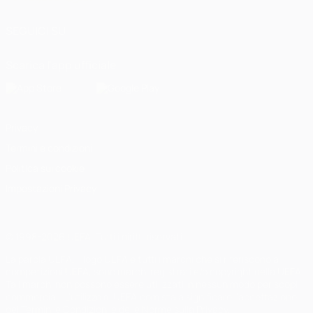
SEGUICI SU
Scarica l'app ufficiale
Privacy
Termini e condizioni
Politica sui cookie
Impostazioni Privacy
© 1998-2026 UEFA. Tutti i diritti riservati
La parola UEFA, il logo UEFA e tutti i marchi che si riferiscono a
competizioni UEFA, sono marchi registrati e/o copyright della UEFA.
Tali marchi non possono essere utilizzati in nessun modo per scopi
commerciali. L'utilizzo di UEFA.com sta a significare l'accettazione
dei Termini e Condizioni e delle Norme sulla Privacy.