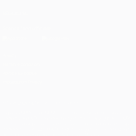
SEGUICI SU
Scarica l'app ufficiale
Privacy
Termini e condizioni
Politica sui cookie
Impostazioni Privacy
© 1998-2026 UEFA. Tutti i diritti riservati
La parola UEFA, il logo UEFA e tutti i marchi che si riferiscono a
competizioni UEFA, sono marchi registrati e/o copyright della UEFA.
Tali marchi non possono essere utilizzati in nessun modo per scopi
commerciali. L'utilizzo di UEFA.com sta a significare l'accettazione
dei Termini e Condizioni e delle Norme sulla Privacy.