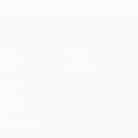
Madrid -
Paris -
Liverpool
Bayern 0-1
3-1
UEFA Champions League
Partite
Squadre
UEFA.tv
Notizie
Sorteggi
Storia
Giochi
Dettagli
Stat.
Store (club)
VISITA
ANCHE
UEFA.com
Fondazione
UEFA
CAMBIA LINGUA
Italiano
English
Français
Deutsch
Русский
Español
Italiano
Português
العربية