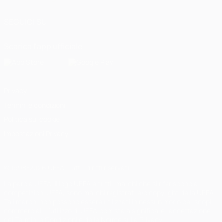
SEGUICI SU
Scarica l'app ufficiale
Privacy
Termini e condizioni
Politica sui cookie
Impostazioni Privacy
© 1998-2026 UEFA. Tutti i diritti riservati
La parola UEFA, il logo UEFA e tutti i marchi che si riferiscono a
competizioni UEFA, sono marchi registrati e/o copyright della UEFA.
Tali marchi non possono essere utilizzati in nessun modo per scopi
commerciali. L'utilizzo di UEFA.com sta a significare l'accettazione
dei Termini e Condizioni e delle Norme sulla Privacy.