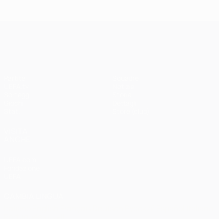
Madrid -
Paris -
Liverpool
Bayern 0-1
3-1
UEFA Champions League
Partite
Squadre
UEFA.tv
Notizie
Sorteggi
Storia
Giochi
Dettagli
Stat.
Store (club)
VISITA
ANCHE
UEFA.com
Fondazione
UEFA
CAMBIA LINGUA
Italiano
English
Français
Deutsch
Русский
Español
Italiano
Português
العربية