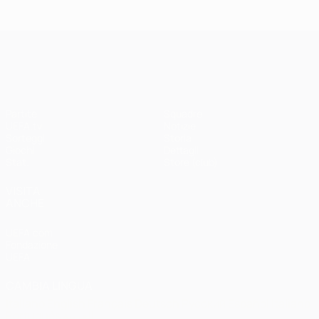
Madrid -
Paris -
Liverpool
Bayern 0-1
3-1
UEFA Champions League
Partite
Squadre
UEFA.tv
Notizie
Sorteggi
Storia
Giochi
Dettagli
Stat.
Store (club)
VISITA
ANCHE
UEFA.com
Fondazione
UEFA
CAMBIA LINGUA
Italiano
English
Français
Deutsch
Русский
Español
Italiano
Português
العربية