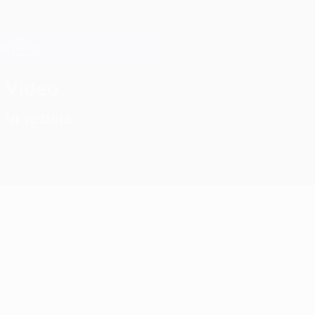
Passa
al
contenuto
Champions League Ufficiale
Scarica
principale
Risultati e Fantasy live
UEFA Champions League
Video
In vetrina
Grandi classiche
Altre classiche
02:55
02:00
18/11/2025
18/11/2025
Finale
Finale
2018: Real
2020: