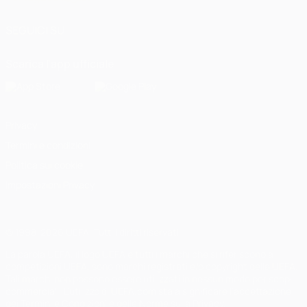
SEGUICI SU
Scarica l'app ufficiale
Privacy
Termini e condizioni
Politica sui cookie
Impostazioni Privacy
© 1998-2026 UEFA. Tutti i diritti riservati
La parola UEFA, il logo UEFA e tutti i marchi che si riferiscono a
competizioni UEFA, sono marchi registrati e/o copyright della UEFA.
Tali marchi non possono essere utilizzati in nessun modo per scopi
commerciali. L'utilizzo di UEFA.com sta a significare l'accettazione
dei Termini e Condizioni e delle Norme sulla Privacy.