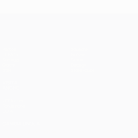
Madrid -
Paris -
Liverpool
Bayern 0-1
3-1
UEFA Champions League
Partite
Squadre
UEFA.tv
Notizie
Sorteggi
Storia
Giochi
Dettagli
Stat.
Store (club)
VISITA
ANCHE
UEFA.com
Fondazione
UEFA
CAMBIA LINGUA
Italiano
English
Français
Deutsch
Русский
Español
Italiano
Português
العربية