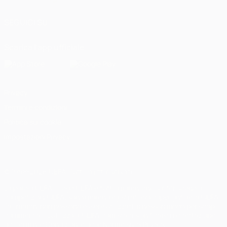
SEGUICI SU
Scarica l'app ufficiale
Privacy
Termini e condizioni
Politica sui cookie
Impostazioni Privacy
© 1998-2026 UEFA. Tutti i diritti riservati
La parola UEFA, il logo UEFA e tutti i marchi che si riferiscono a
competizioni UEFA, sono marchi registrati e/o copyright della UEFA.
Tali marchi non possono essere utilizzati in nessun modo per scopi
commerciali. L'utilizzo di UEFA.com sta a significare l'accettazione
dei Termini e Condizioni e delle Norme sulla Privacy.