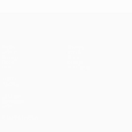
Madrid -
Paris -
Liverpool
Bayern 0-1
3-1
UEFA Champions League
Partite
Squadre
UEFA.tv
Notizie
Sorteggi
Storia
Giochi
Dettagli
Stat.
Store (club)
VISITA
ANCHE
UEFA.com
Fondazione
UEFA
CAMBIA LINGUA
Italiano
English
Français
Deutsch
Русский
Español
Italiano
Português
العربية