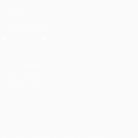
SEGUICI SU
Scarica l'app ufficiale
Privacy
Termini e condizioni
Politica sui cookie
Impostazioni Privacy
© 1998-2026 UEFA. Tutti i diritti riservati
La parola UEFA, il logo UEFA e tutti i marchi che si riferiscono a
competizioni UEFA, sono marchi registrati e/o copyright della UEFA.
Tali marchi non possono essere utilizzati in nessun modo per scopi
commerciali. L'utilizzo di UEFA.com sta a significare l'accettazione
dei Termini e Condizioni e delle Norme sulla Privacy.