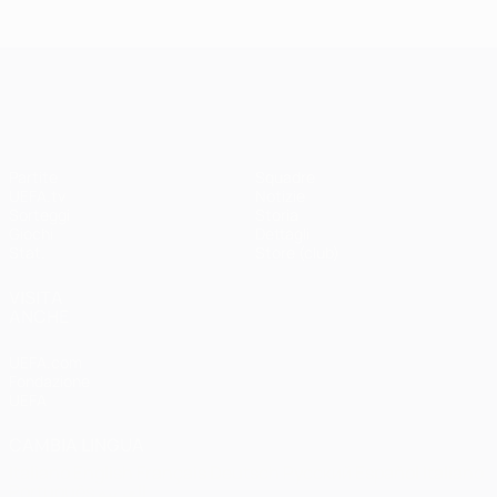
Madrid -
Paris -
Liverpool
Bayern 0-1
3-1
UEFA Champions League
Partite
Squadre
UEFA.tv
Notizie
Sorteggi
Storia
Giochi
Dettagli
Stat.
Store (club)
VISITA
ANCHE
UEFA.com
Fondazione
UEFA
CAMBIA LINGUA
Italiano
English
Français
Deutsch
Русский
Español
Italiano
Português
العربية