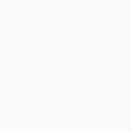
SEGUICI SU
Scarica l'app ufficiale
Privacy
Termini e condizioni
Politica sui cookie
Impostazioni Privacy
© 1998-2026 UEFA. Tutti i diritti riservati
La parola UEFA, il logo UEFA e tutti i marchi che si riferiscono a
competizioni UEFA, sono marchi registrati e/o copyright della UEFA.
Tali marchi non possono essere utilizzati in nessun modo per scopi
commerciali. L'utilizzo di UEFA.com sta a significare l'accettazione
dei Termini e Condizioni e delle Norme sulla Privacy.