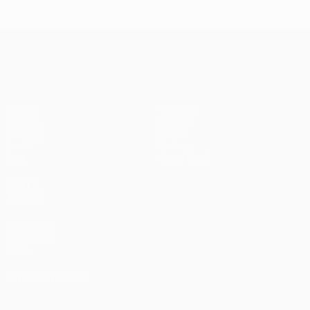
Madrid -
Paris -
Liverpool
Bayern 0-1
3-1
UEFA Champions League
Partite
Squadre
UEFA.tv
Notizie
Sorteggi
Storia
Giochi
Dettagli
Stat.
Store (club)
VISITA
ANCHE
UEFA.com
Fondazione
UEFA
CAMBIA LINGUA
Italiano
English
Français
Deutsch
Русский
Español
Italiano
Português
العربية