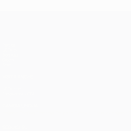
UEFA Champions League
Partite
UEFA.tv
Sorteggi
Giochi
Stat.
VISITA ANCHE
UEFA.com
Fondazione UEFA
CAMBIA LINGUA
Italiano
English
Français
Deutsch
Русский
Español
Italiano
P
SEGUICI SU