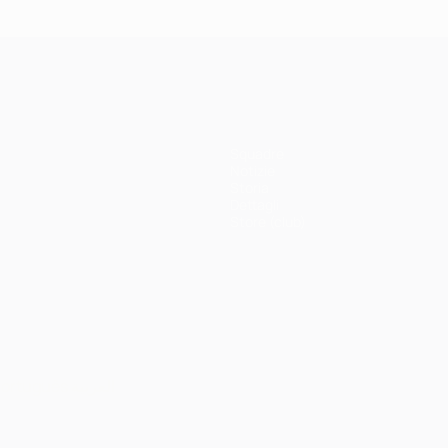
Squadre
Notizie
Storia
Dettagli
Store (club)
ortuguês
العربية