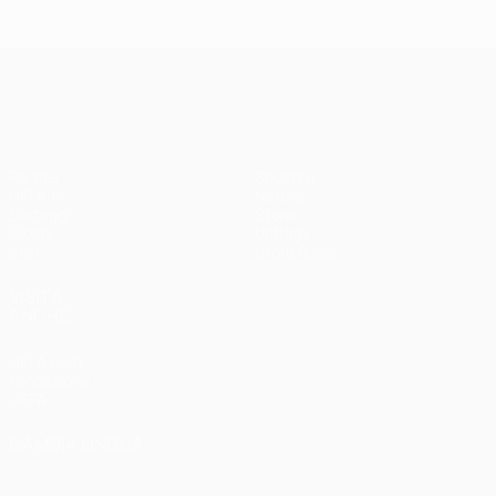
Madrid -
Paris -
Liverpool
Bayern 0-1
3-1
UEFA Champions League
Partite
Squadre
UEFA.tv
Notizie
Sorteggi
Storia
Giochi
Dettagli
Stat.
Store (club)
VISITA
ANCHE
UEFA.com
Fondazione
UEFA
CAMBIA LINGUA
Italiano
English
Français
Deutsch
Русский
Español
Italiano
Português
العربية