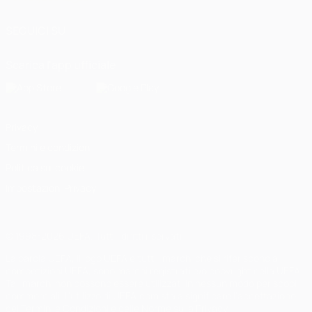
SEGUICI SU
Scarica l'app ufficiale
Privacy
Termini e condizioni
Politica sui cookie
Impostazioni Privacy
© 1998-2026 UEFA. Tutti i diritti riservati
La parola UEFA, il logo UEFA e tutti i marchi che si riferiscono a
competizioni UEFA, sono marchi registrati e/o copyright della UEFA.
Tali marchi non possono essere utilizzati in nessun modo per scopi
commerciali. L'utilizzo di UEFA.com sta a significare l'accettazione
dei Termini e Condizioni e delle Norme sulla Privacy.