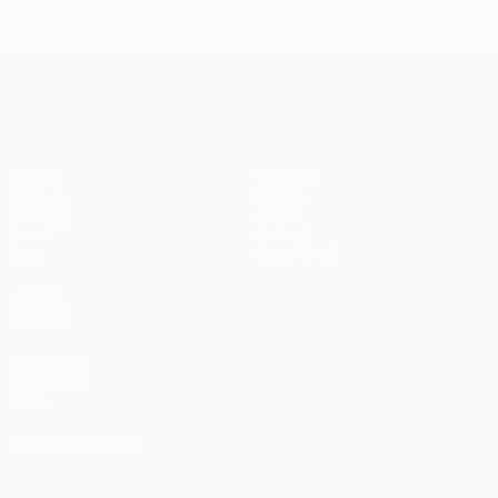
Madrid -
Paris -
Liverpool
Bayern 0-1
3-1
UEFA Champions League
Partite
Squadre
UEFA.tv
Notizie
Sorteggi
Storia
Giochi
Dettagli
Stat.
Store (club)
VISITA
ANCHE
UEFA.com
Fondazione
UEFA
CAMBIA LINGUA
Italiano
English
Français
Deutsch
Русский
Español
Italiano
Português
العربية