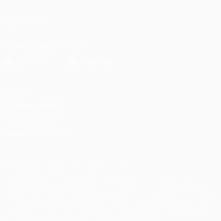
SEGUICI SU
Scarica l'app ufficiale
Privacy
Termini e condizioni
Politica sui cookie
Impostazioni Privacy
© 1998-2026 UEFA. Tutti i diritti riservati
La parola UEFA, il logo UEFA e tutti i marchi che si riferiscono a
competizioni UEFA, sono marchi registrati e/o copyright della UEFA.
Tali marchi non possono essere utilizzati in nessun modo per scopi
commerciali. L'utilizzo di UEFA.com sta a significare l'accettazione
dei Termini e Condizioni e delle Norme sulla Privacy.