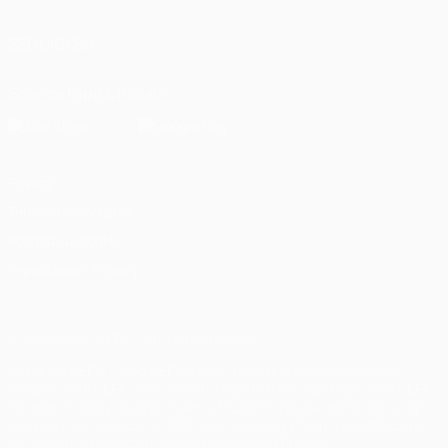
SEGUICI SU
Scarica l'app ufficiale
Privacy
Termini e condizioni
Politica sui cookie
Impostazioni Privacy
© 1998-2026 UEFA. Tutti i diritti riservati
La parola UEFA, il logo UEFA e tutti i marchi che si riferiscono a
competizioni UEFA, sono marchi registrati e/o copyright della UEFA.
Tali marchi non possono essere utilizzati in nessun modo per scopi
commerciali. L'utilizzo di UEFA.com sta a significare l'accettazione
dei Termini e Condizioni e delle Norme sulla Privacy.