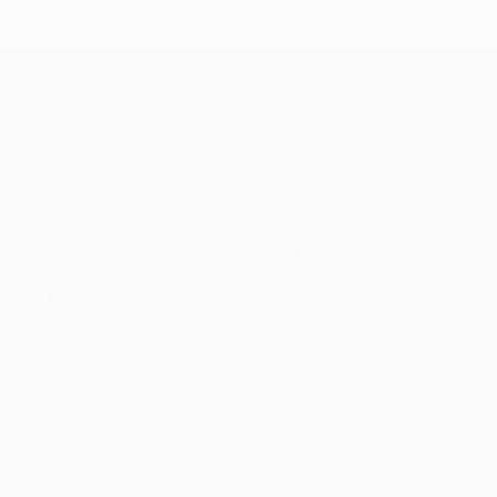
Madrid -
Paris -
Liverpool
Bayern 0-1
3-1
UEFA Champions League
Partite
Squadre
UEFA.tv
Notizie
Sorteggi
Storia
Giochi
Dettagli
Stat.
Store (club)
VISITA
ANCHE
UEFA.com
Fondazione
UEFA
CAMBIA LINGUA
Italiano
English
Français
Deutsch
Русский
Español
Italiano
Português
العربية