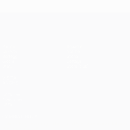
Madrid -
Paris -
Liverpool
Bayern 0-1
3-1
UEFA Champions League
Partite
Squadre
UEFA.tv
Notizie
Sorteggi
Storia
Giochi
Dettagli
Stat.
Store (club)
VISITA
ANCHE
UEFA.com
Fondazione
UEFA
CAMBIA LINGUA
Italiano
English
Français
Deutsch
Русский
Español
Italiano
Português
العربية