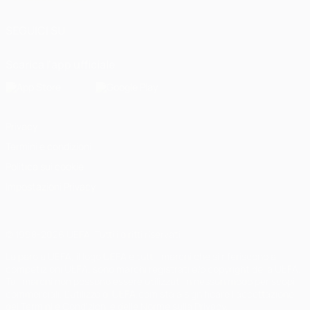
SEGUICI SU
Scarica l'app ufficiale
Privacy
Termini e condizioni
Politica sui cookie
Impostazioni Privacy
© 1998-2026 UEFA. Tutti i diritti riservati
La parola UEFA, il logo UEFA e tutti i marchi che si riferiscono a
competizioni UEFA, sono marchi registrati e/o copyright della UEFA.
Tali marchi non possono essere utilizzati in nessun modo per scopi
commerciali. L'utilizzo di UEFA.com sta a significare l'accettazione
dei Termini e Condizioni e delle Norme sulla Privacy.